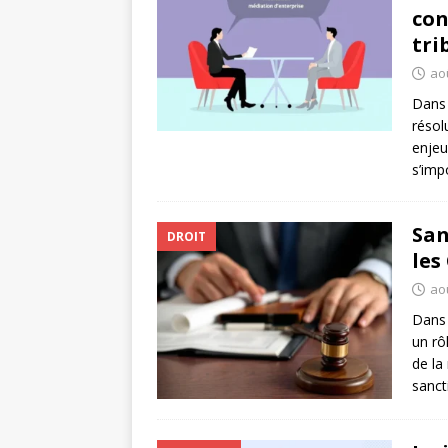
con
tri
ao
Dans 
résol
enjeu
s’imp
San
DROIT
les
ao
Dans 
un rô
de la
sanct