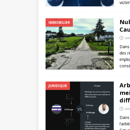
victi
Nul
IMMOBILIER
Cau
ao
Dans 
des r
impli
consé
Arb
JURIDIQUE
mei
dif
aoû
Dans 
l’arb