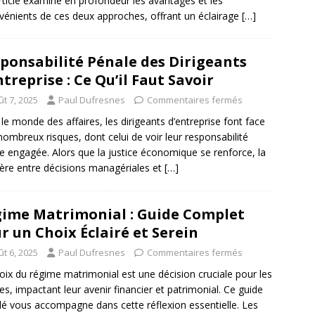
rticle examine en profondeur les avantages et les
vénients de ces deux approches, offrant un éclairage
[…]
ponsabilité Pénale des Dirigeants
ntreprise : Ce Qu’il Faut Savoir
t 7, 2025
Paul Dufresnes
Commentaires fermés
le monde des affaires, les dirigeants d’entreprise font face
nombreux risques, dont celui de voir leur responsabilité
e engagée. Alors que la justice économique se renforce, la
ière entre décisions managériales et
[…]
ime Matrimonial : Guide Complet
r un Choix Éclairé et Serein
t 6, 2025
Paul Dufresnes
Commentaires fermés
oix du régime matrimonial est une décision cruciale pour les
es, impactant leur avenir financier et patrimonial. Ce guide
llé vous accompagne dans cette réflexion essentielle. Les