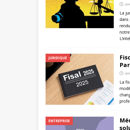
ao
La ju
dans 
rendu
notre
L’int
Fis
JURIDIQUE
Par
ao
La fi
modif
chang
profe
Méd
ENTREPRISE
sol