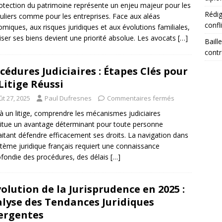
otection du patrimoine représente un enjeu majeur pour les
Rédig
culiers comme pour les entreprises. Face aux aléas
confl
miques, aux risques juridiques et aux évolutions familiales,
iser ses biens devient une priorité absolue. Les avocats
[…]
Baill
contr
cédures Judiciaires : Étapes Clés pour
Litige Réussi
ût 27, 2025
Paul Dufresnes
Commentaires fermés
à un litige, comprendre les mécanismes judiciaires
itue un avantage déterminant pour toute personne
itant défendre efficacement ses droits. La navigation dans
stème juridique français requiert une connaissance
fondie des procédures, des délais
[…]
volution de la Jurisprudence en 2025 :
lyse des Tendances Juridiques
ergentes