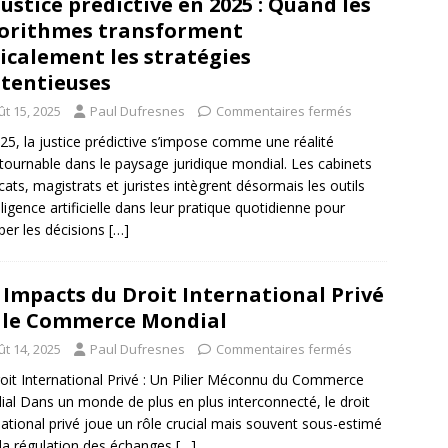
justice prédictive en 2025 : Quand les
orithmes transforment
icalement les stratégies
tentieuses
ût 15, 2025
Paul Dufresnes
Commentaires fermés
25, la justice prédictive s’impose comme une réalité
tournable dans le paysage juridique mondial. Les cabinets
cats, magistrats et juristes intègrent désormais les outils
elligence artificielle dans leur pratique quotidienne pour
iper les décisions
[…]
 Impacts du Droit International Privé
 le Commerce Mondial
ût 14, 2025
Paul Dufresnes
Commentaires fermés
oit International Privé : Un Pilier Méconnu du Commerce
al Dans un monde de plus en plus interconnecté, le droit
national privé joue un rôle crucial mais souvent sous-estimé
la régulation des échanges
[…]