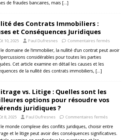
mes de fraudes bancaires, mais
[…]
lité des Contrats Immobiliers :
ses et Conséquences Juridiques
ût 10, 2025
Paul Dufresnes
Commentaires fermés
le domaine de l’immobilier, la nullité d’un contrat peut avoir
épercussions considérables pour toutes les parties
quées. Cet article examine en détail les causes et les
quences de la nullité des contrats immobiliers,
[…]
itrage vs. Litige : Quelles sont les
lleures options pour résoudre vos
férends juridiques ?
t 8, 2025
Paul Dufresnes
Commentaires fermés
le monde complexe des conflits juridiques, choisir entre
itrage et le litige peut avoir des conséquences significatives.