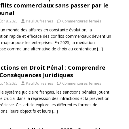
flits commerciaux sans passer par le
bunal
ût 18, 2025
Paul Dufresnes
Commentaires fermés
un monde des affaires en constante évolution, la
ution rapide et efficace des conflits commerciaux devient un
 majeur pour les entreprises. En 2025, la médiation
ose comme une alternative de choix au contentieux
[…]
ctions en Droit Pénal : Comprendre
 Conséquences Juridiques
ût 16, 2025
Paul Dufresnes
Commentaires fermés
le système judiciaire français, les sanctions pénales jouent
le crucial dans la répression des infractions et la prévention
 récidive. Cet article explore les différentes formes de
ions, leurs objectifs et leurs
[…]