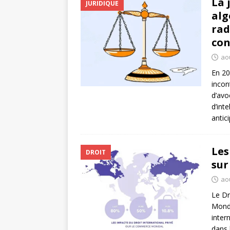
La 
JURIDIQUE
alg
rad
con
ao
En 20
incon
d’avo
d’int
antic
Les
DROIT
sur
ao
Le Dr
Mondi
inter
dans 