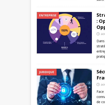
Str
ENTREPRISE
: O
Opp
ao
Dans 
strat
entre
prati
Séc
JURIDIQUE
Fra
ao
Face 
conna
de co