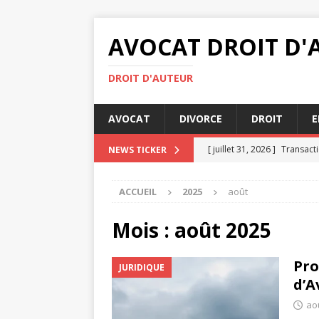
AVOCAT DROIT D'
DROIT D'AUTEUR
AVOCAT
DIVORCE
DROIT
E
[ juillet 31, 2026 ]
Transacti
NEWS TICKER
[ juillet 29, 2026 ]
Droit int
ACCUEIL
2025
août
[ juillet 27, 2026 ]
Rédiger u
JURIDIQUE
Mois :
août 2025
[ juillet 26, 2026 ]
Bailleur 
Pro
JURIDIQUE
IMMOBILIER
d’A
[ août 4, 2026 ]
Comment se
ao