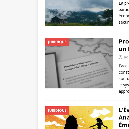
La pr
parti
écono
sécur
Pro
JURIDIQUE
un 
ao
Face 
const
souha
le sy
appro
L’É
JURIDIQUE
Ana
Ém