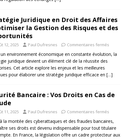
atégie Juridique en Droit des Affaires
ptimiser la Gestion des Risques et des
ortunités
ût 12, 2025
Paul Dufresnes
Commentaires fermés
un environnement économique en constante évolution, la
égie juridique devient un élément clé de la réussite des
prises. Cet article explore les enjeux et les meilleures
ques pour élaborer une stratégie juridique efficace en
[…]
urité Bancaire : Vos Droits en Cas de
ude
ût 11, 2025
Paul Dufresnes
Commentaires fermés
à la montée des cyberattaques et des fraudes bancaires,
ître ses droits est devenu indispensable pour tout titulaire
mpte. En France, la législation offre un cadre protecteur aux