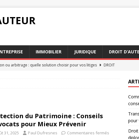
AUTEUR
NTREPRISE
IMMOBILIER
JURIDIQUE
DROIT D’AUT
on ou arbitrage : quelle solution choisir pour vos litiges
DROIT
ernational : comment il façonne la diplomatie
DROIT
ART
n testament : les clés pour éviter les conflits entre héritiers
Comme
cons
locataire : Comment établir un bon contrat de location
Trans
tection du Patrimoine : Conseils
pour 
vocats pour Mieux Prévenir
 préparer à une garde à vue et à ses conséquences
DROIT
Droit
ût 31, 2025
Paul Dufresnes
Commentaires fermés
diplo