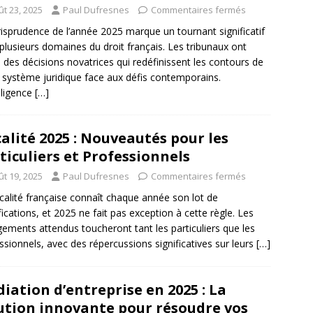
ût 23, 2025
Paul Dufresnes
Commentaires fermés
risprudence de l’année 2025 marque un tournant significatif
plusieurs domaines du droit français. Les tribunaux ont
 des décisions novatrices qui redéfinissent les contours de
 système juridique face aux défis contemporains.
elligence
[…]
calité 2025 : Nouveautés pour les
ticuliers et Professionnels
ût 19, 2025
Paul Dufresnes
Commentaires fermés
scalité française connaît chaque année son lot de
ications, et 2025 ne fait pas exception à cette règle. Les
ements attendus toucheront tant les particuliers que les
ssionnels, avec des répercussions significatives sur leurs
[…]
iation d’entreprise en 2025 : La
ution innovante pour résoudre vos