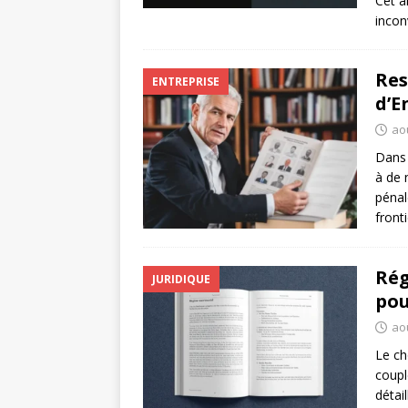
Cet a
incon
Res
ENTREPRISE
d’E
aoû
Dans 
à de 
pénal
front
Rég
JURIDIQUE
pou
aoû
Le ch
coupl
détai