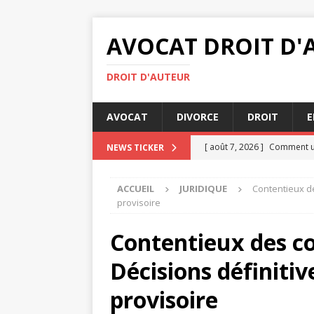
AVOCAT DROIT D'
DROIT D'AUTEUR
AVOCAT
DIVORCE
DROIT
E
[ août 7, 2026 ]
Comment un 
NEWS TICKER
ENTREPRISE
ACCUEIL
JURIDIQUE
Contentieux de
[ août 7, 2026 ]
Indemnisati
provisoire
[ août 4, 2026 ]
Comment se
Contentieux des co
[ juillet 31, 2026 ]
Transacti
Décisions définitiv
[ août 8, 2026 ]
Les étapes 
provisoire