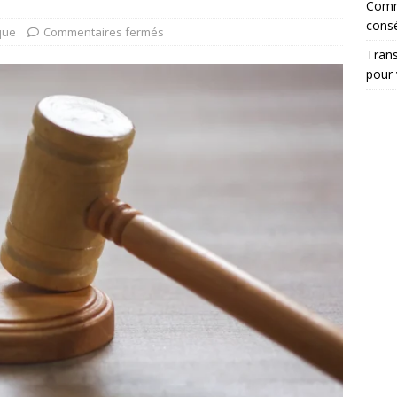
Comme
cons
que
Commentaires fermés
Trans
pour 