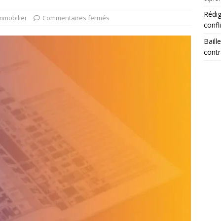
Rédig
mmobilier
Commentaires fermés
confl
Baill
contr