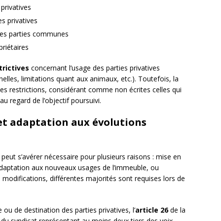
privatives
s privatives
n des parties communes
priétaires
trictives
concernant l’usage des parties privatives
nelles, limitations quant aux animaux, etc.). Toutefois, la
s restrictions, considérant comme non écrites celles qui
 regard de l’objectif poursuivi.
et adaptation aux évolutions
peut s’avérer nécessaire pour plusieurs raisons : mise en
 adaptation aux nouveaux usages de l’immeuble, ou
s modifications, différentes majorités sont requises lors de
ou de destination des parties privatives, l’
article 26
de la
du syndicat représentant au moins deux tiers des voix.