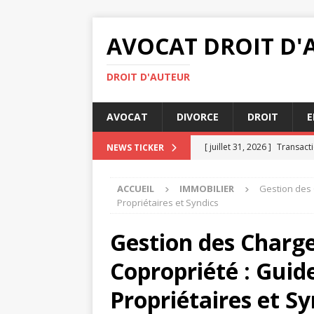
AVOCAT DROIT D'
DROIT D'AUTEUR
AVOCAT
DIVORCE
DROIT
E
[ juillet 31, 2026 ]
Transacti
NEWS TICKER
[ juillet 29, 2026 ]
Droit int
ACCUEIL
IMMOBILIER
Gestion des 
[ juillet 27, 2026 ]
Rédiger u
Propriétaires et Syndics
JURIDIQUE
Gestion des Charg
[ juillet 26, 2026 ]
Bailleur 
Copropriété : Guid
IMMOBILIER
[ août 4, 2026 ]
Comment se
Propriétaires et Sy