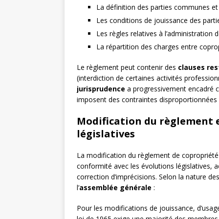
La définition des parties communes et 
Les conditions de jouissance des partie
Les règles relatives à l’administratio
La répartition des charges entre copro
Le règlement peut contenir des
clauses res
(interdiction de certaines activités profession
jurisprudence
a progressivement encadré ce
imposent des contraintes disproportionnées au
Modification du règlement 
législatives
La modification du règlement de copropriété 
conformité avec les évolutions législatives,
correction d’imprécisions. Selon la nature de
l’
assemblée générale
:
Pour les modifications de jouissance, d’usage 
loi de 1965 exige une majorité des membres 