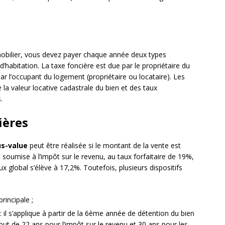
mobilier, vous devez payer chaque année deux types
 d’habitation. La taxe foncière est due par le propriétaire du
par l’occupant du logement (propriétaire ou locataire). Les
la valeur locative cadastrale du bien et des taux
.
ières
us-value
peut être réalisée si le montant de la vente est
t soumise à l’impôt sur le revenu, au taux forfaitaire de 19%,
x global s’élève à 17,2%. Toutefois, plusieurs dispositifs
rincipale ;
 il s’applique à partir de la 6ème année de détention du bien
ut de 22 ans pour l’impôt sur le revenu et 30 ans pour les