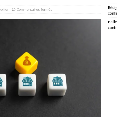
Rédig
bilier
Commentaires fermés
confl
Baill
contr