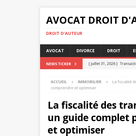
AVOCAT DROIT D'
DROIT D'AUTEUR
AVOCAT
DIVORCE
DROIT
E
[ juillet 31, 2026 ]
Transacti
NEWS TICKER
[ juillet 29, 2026 ]
Droit int
ACCUEIL
IMMOBILIER
La fiscalité
[ juillet 27, 2026 ]
Rédiger u
comprendre et optimiser
JURIDIQUE
La fiscalité des tr
[ juillet 26, 2026 ]
Bailleur 
un guide complet
IMMOBILIER
[ août 4, 2026 ]
Comment se
et optimiser