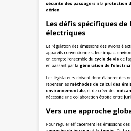
sécurité des passagers
à la
protection 
aérien
.
Les défis spécifiques de
électriques
La régulation des émissions des avions élect
appareils conventionnels, leur impact environ
en compte l’ensemble du
cycle de vie
de l’a
en passant par la
génération de l’électrici
Les législateurs doivent donc élaborer des n
repenser les
méthodes de calcul des émi
environnementale
, et de créer des
mécani
nécessite une collaboration étroite entre
jur
Vers une approche glob
Pour réguler efficacement les émissions des a
approche du berceau à la tombe
. Cette 