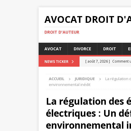
AVOCAT DROIT D'
DROIT D'AUTEUR
AVOCAT
DIVORCE
DROIT
E
[ août 7, 2026 ]
Comment un 
NEWS TICKER
ENTREPRISE
ACCUEIL
JURIDIQUE
La régulation 
[ août 7, 2026 ]
Indemnisati
environnemental inédit
[ août 4, 2026 ]
Comment se
La régulation des 
[ juillet 31, 2026 ]
Transacti
électriques : Un dé
[ août 8, 2026 ]
Les étapes 
environnemental i