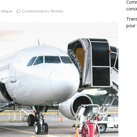
Comme
cons
ridique
Commentaires fermés
Trans
pour 