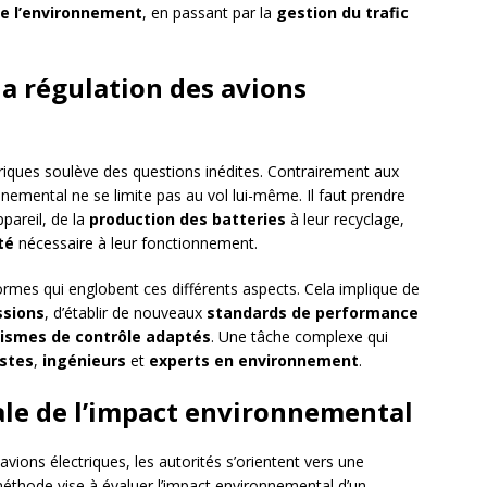
de l’environnement
, en passant par la
gestion du trafic
 la régulation des avions
riques soulève des questions inédites. Contrairement aux
nemental ne se limite pas au vol lui-même. Il faut prendre
ppareil, de la
production des batteries
à leur recyclage,
té
nécessaire à leur fonctionnement.
ormes qui englobent ces différents aspects. Cela implique de
ssions
, d’établir de nouveaux
standards de performance
smes de contrôle adaptés
. Une tâche complexe qui
istes
,
ingénieurs
et
experts en environnement
.
ale de l’impact environnemental
vions électriques, les autorités s’orientent vers une
méthode vise à évaluer l’impact environnemental d’un