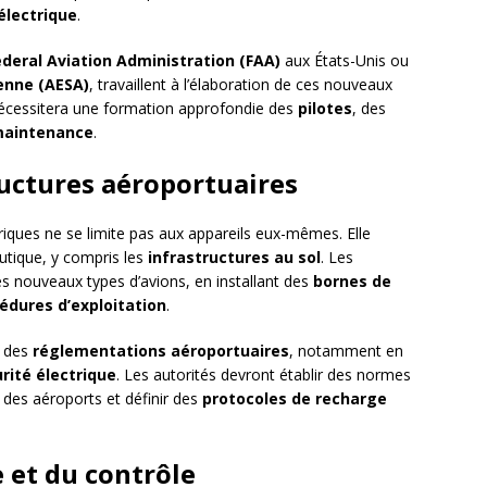
électrique
.
ederal Aviation Administration (FAA)
aux États-Unis ou
enne (AESA)
, travaillent à l’élaboration de ces nouveaux
nécessitera une formation approfondie des
pilotes
, des
maintenance
.
ructures aéroportuaires
riques ne se limite pas aux appareils eux-mêmes. Elle
utique, y compris les
infrastructures au sol
. Les
es nouveaux types d’avions, en installant des
bornes de
édures d’exploitation
.
n des
réglementations aéroportuaires
, notamment en
rité électrique
. Les autorités devront établir des normes
des aéroports et définir des
protocoles de recharge
e et du contrôle