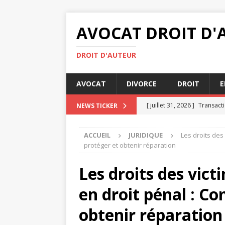
AVOCAT DROIT D'
DROIT D'AUTEUR
AVOCAT
DIVORCE
DROIT
E
[ juillet 31, 2026 ]
Transacti
NEWS TICKER
[ juillet 29, 2026 ]
Droit int
ACCUEIL
JURIDIQUE
Les droits des
[ juillet 27, 2026 ]
Rédiger u
protéger et obtenir réparation
JURIDIQUE
Les droits des vict
[ juillet 26, 2026 ]
Bailleur 
en droit pénal : C
IMMOBILIER
[ août 4, 2026 ]
Comment se
obtenir réparation