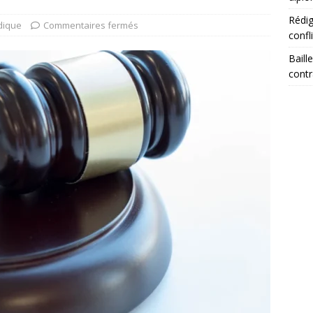
Rédig
idique
Commentaires fermés
confl
Baill
contr