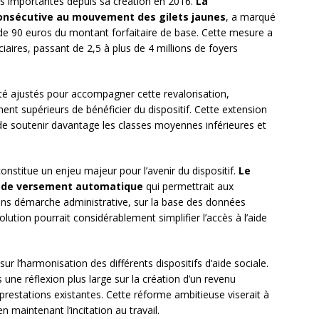
es importantes depuis sa création en 2016.
La
 consécutive au mouvement des gilets jaunes
, a marqué
e 90 euros du montant forfaitaire de base. Cette mesure a
aires, passant de 2,5 à plus de 4 millions de foyers
é ajustés pour accompagner cette revalorisation,
nt supérieurs de bénéficier du dispositif. Cette extension
ue de soutenir davantage les classes moyennes inférieures et
nstitue un enjeu majeur pour l’avenir du dispositif.
Le
e de versement automatique
qui permettrait aux
 sans démarche administrative, sur la base des données
olution pourrait considérablement simplifier l’accès à l’aide
r l’harmonisation des différents dispositifs d’aide sociale.
s une réflexion plus large sur la création d’un revenu
rs prestations existantes. Cette réforme ambitieuse viserait à
n maintenant l’incitation au travail.