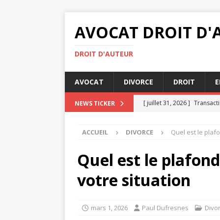
AVOCAT DROIT D'
DROIT D'AUTEUR
AVOCAT
DIVORCE
DROIT
E
[ juillet 31, 2026 ]
Transacti
NEWS TICKER
[ juillet 29, 2026 ]
Droit int
ACCUEIL
DIVORCE
Quel est le plafo
[ juillet 27, 2026 ]
Rédiger u
JURIDIQUE
Quel est le plafond
[ juillet 26, 2026 ]
Bailleur 
votre situation
IMMOBILIER
[ août 4, 2026 ]
Comment se
mars 1, 2026
Paul Dufresnes
Divo