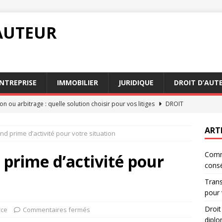
AUTEUR
NTREPRISE
IMMOBILIER
JURIDIQUE
DROIT D’AUT
on ou arbitrage : quelle solution choisir pour vos litiges
DROIT
ernational : comment il façonne la diplomatie
DROIT
ART
nd prime d’activité pour votre situation
n testament : les clés pour éviter les conflits entre héritiers
Comme
 prime d’activité pour
cons
locataire : Comment établir un bon contrat de location
Trans
pour 
 préparer à une garde à vue et à ses conséquences
DROIT
Droit
rce
Commentaires fermés
diplo