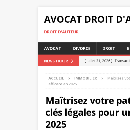
AVOCAT DROIT D'
DROIT D'AUTEUR
AVOCAT
DIVORCE
DROIT
E
[ juillet 31, 2026 ]
Transacti
NEWS TICKER
[ juillet 29, 2026 ]
Droit int
ACCUEIL
IMMOBILIER
Maîtrisez vot
[ juillet 27, 2026 ]
Rédiger u
efficace en 2025
JURIDIQUE
Maîtrisez votre pa
[ juillet 26, 2026 ]
Bailleur 
clés légales pour u
IMMOBILIER
[ août 4, 2026 ]
Comment se
2025