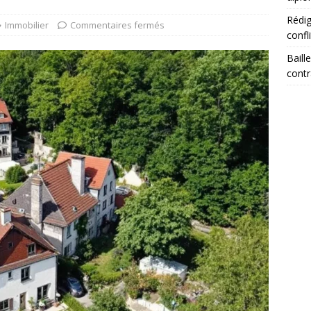
Rédig
Immobilier
Commentaires fermés
confl
Baill
contr