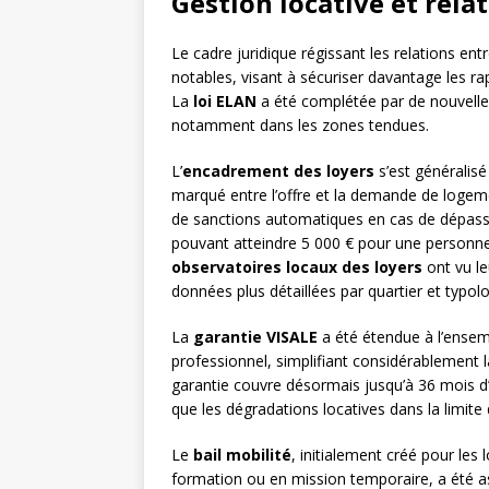
Gestion locative et rela
Le cadre juridique régissant les relations ent
notables, visant à sécuriser davantage les rapp
La
loi ELAN
a été complétée par de nouvelles
notamment dans les zones tendues.
L’
encadrement des loyers
s’est généralisé
marqué entre l’offre et la demande de logem
de sanctions automatiques en cas de dépas
pouvant atteindre 5 000 € pour une personn
observatoires locaux des loyers
ont vu le
données plus détaillées par quartier et typolo
La
garantie VISALE
a été étendue à l’ensemb
professionnel, simplifiant considérablement l
garantie couvre désormais jusqu’à 36 mois d’
que les dégradations locatives dans la limite
Le
bail mobilité
, initialement créé pour le
formation ou en mission temporaire, a été as